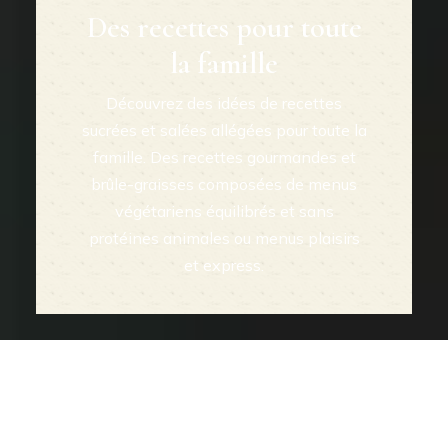
Des recettes pour toute
la famille
Découvrez des idées de recettes
sucrées et salées allégées pour toute la
famille. Des recettes gourmandes et
brûle-graisses composées de menus
végétariens équilibrés et sans
protéines animales ou menus plaisirs
et express.
Idées de recettes…